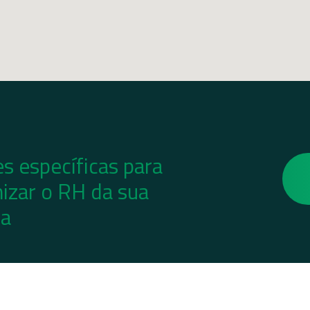
s específicas para
izar o RH da sua
a