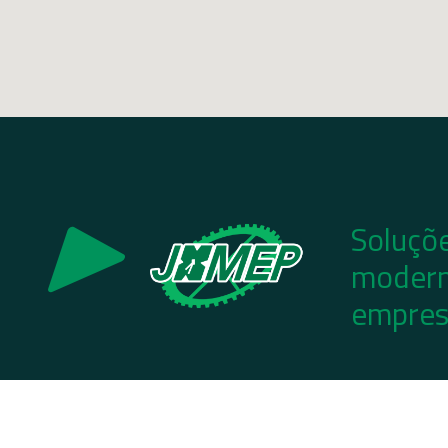
Soluçõe
modern
empres