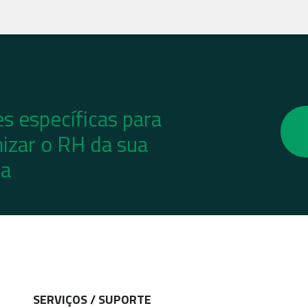
s específicas para
izar o RH da sua
a
SERVIÇOS / SUPORTE