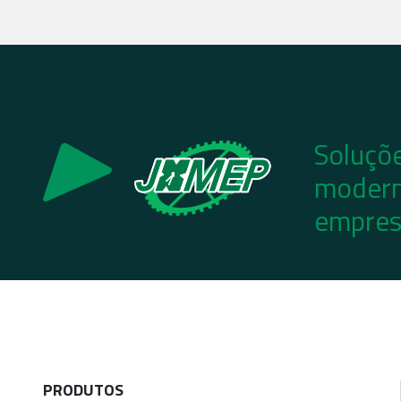
Soluçõe
modern
empres
PRODUTOS