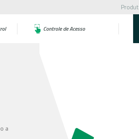
Produt
rol
Controle de Acesso
so a